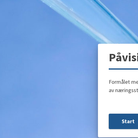
Påvis
Formålet med
av næringsst
Start